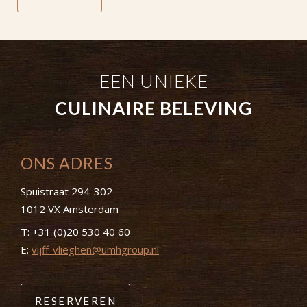
EEN UNIEKE
CULINAIRE BELEVING
ONS ADRES
Spuistraat 294-302
1012 VX Amsterdam
T:
+31 (0)20 530 40 60
E:
vijff-vlieghen@umhgroup.nl
RESERVEREN